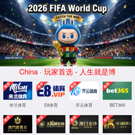
太阳成集团tyc9728
内蒙古自治区呼和浩特市
股票简称：太阳成集团tyc9728 股票代码：001269
首页
关于9728太阳集团
企业概况
企业文化
成员企业
发展历程