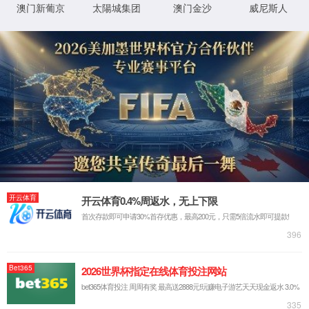
荣誉资质
企业优势
产品介绍
产品应用
产品规格
客户评价
品质中心
品质承诺
全程控制
技术中心
新闻中心
公司新闻
行业新闻