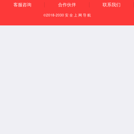
+
企业概况
企业文化
成员企业
发展历程
荣誉资质
企业优势
产品介绍
+
产品应用
产品规格
客户评价
品质中心
+
品质承诺
全程控制
技术中心
新闻中心
+
公司新闻
行业新闻
投资者关系
+
基本资料
公司公告
实时股价