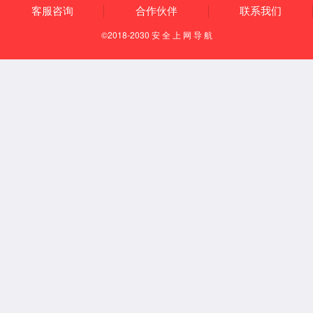
企业概况
企业文化
成员企业
发展历程
荣誉资质
企业优势
技术中心
Technology
您所在的位置是：
首页
>
技术中心