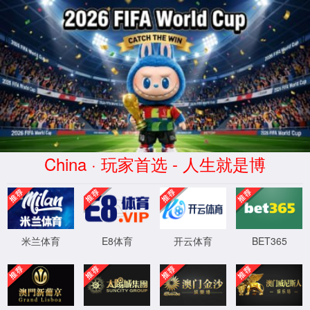
太阳成集团tyc9728
内蒙古自治区呼和浩特市
股票简称：太阳成集团tyc9728 股票代码：001269
首页
关于9728太阳集团
企业概况
企业文化
成员企业
发展历程