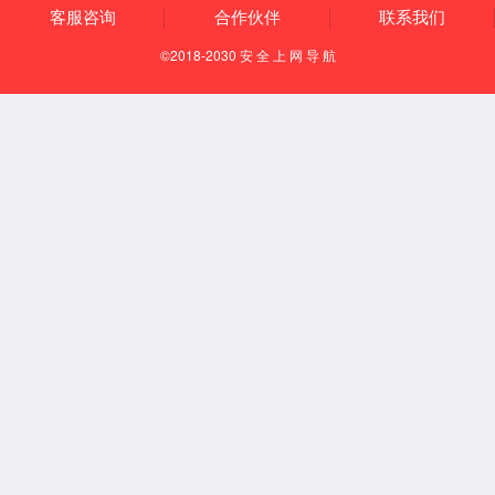
公司新闻
行业新闻
I
行业新闻
NDUSTRY NEWS
您所在的位置是：
首页
>
新闻中心
>
行业新闻
中电联：1-2月太阳能发电新增装机1.07GW
2020-12-12 19:12:45
浏览次数：
次
返回列表
1-2
月份，全社会用电量同比下降，第一产业和城乡居民用电正增长；工
业和制造业用电量负增长；四大高载能行业合计用电量同比下降，下降
幅度小于工业；发电装机容量平稳增长，发电量同比下降；除太阳能发
电外，其他类型发电设备利用小时均同比降低；全国跨区送出电量同比
增长；全国基建新增装机容量同比减少；电源和电网完成投资同比下
降。
一、全社会用电量同比下降，第一产业和城乡居民用电正增长
1-2月份，全国全社会用电量10203亿千瓦时，同比下降7.8%,增速比上年