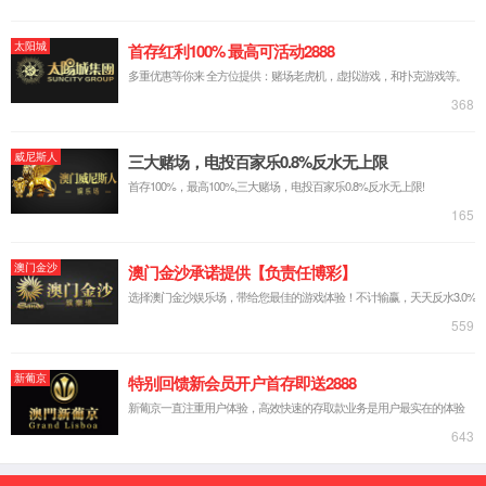
投资者关系
基本资料
公司公告
实时股价
联系我们
联系方式
在线留言
9728太阳集团站群
欧通能源
欧川环保
欧清环保
新闻中心