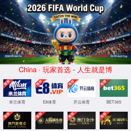
太阳成集团tyc9728
内蒙古自治区呼和浩特市
股票简称：太阳成集团tyc9728 股票代码：001269
首页
关于9728太阳集团
企业概况
企业文化
成员企业
发展历程