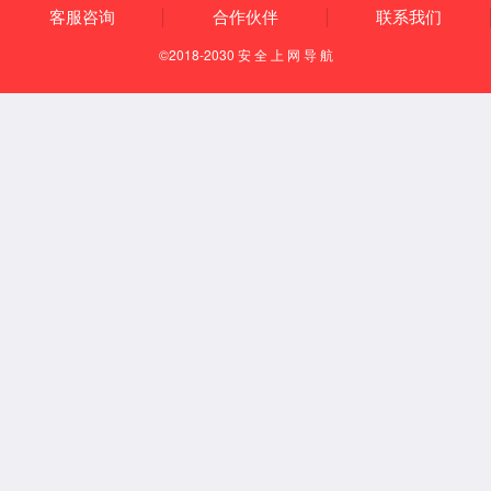
产品应用
产品规格
客户评价
客户评价
Customer Reviews
您所在的位置是：
首页
>
产品介绍
>
客户评价
客户—中环股份
2024-05-30 19:20:14
浏览次数：
次
返回列表
9728太阳集团坩埚持续满足我们的需求，
9728太阳集团坚持的品
牌至上原则及
品质值得信赖，是我们最可靠的合作伙伴！
上一篇：客户-北京有研
下一篇：供应商-美国西比科（原美国尤尼明）
x
快速导航
首页